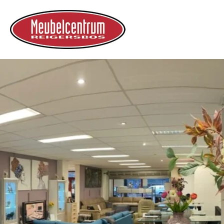
Ga
direct
naar
de
hoofdinhoud