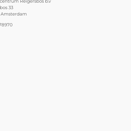
centrum Reigersbos b.v
bos 33
P Amsterdam
78970