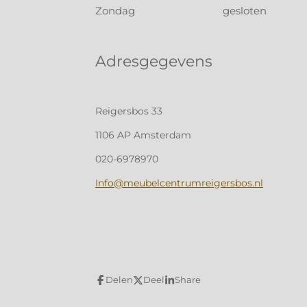
Zondag
gesloten
Adresgegevens
Reigersbos 33
1106 AP Amsterdam
020-6978970
Info@meubelcentrumreigersbos.nl
Delen
Deel
Share