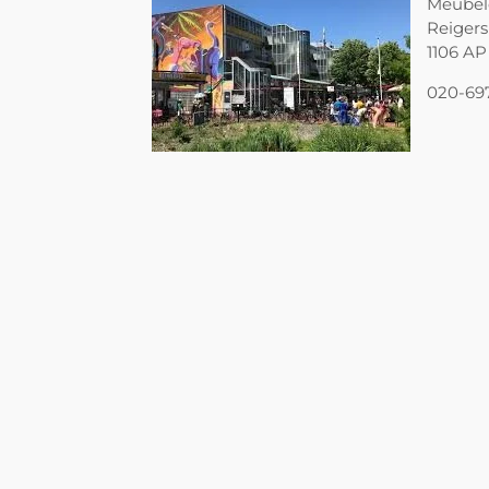
Meubel
Reigers
1106 A
020-69