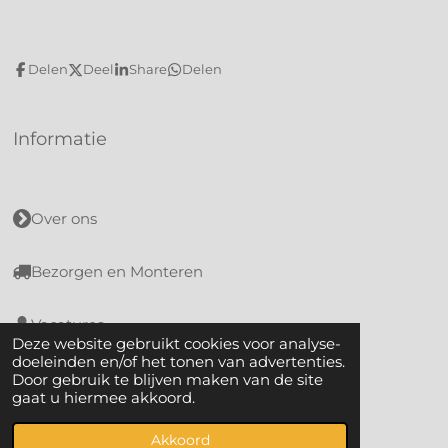
Delen
Deel
Share
Delen
Informatie
Over ons
Bezorgen en Monteren
Vacatures
Deze website gebruikt cookies voor analyse-
doeleinden en/of het tonen van advertenties.
Algemene voorwaarden
Door gebruik te blijven maken van de site
gaat u hiermee akkoord.
© 2021 - 2026 Meubelcentrum Reigersbos
Powered by
JouwWeb
Akkoord