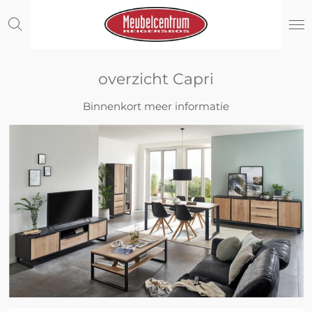
Ga
direct
naar
de
hoofdinhoud
overzicht Capri
Binnenkort meer informatie