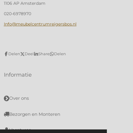
1106 AP Amsterdam
020-6978970
Info@meubelcentrumreigersbos.nl
Delen
Deel
Share
Delen
Informatie
Over ons
Bezorgen en Monteren
Vacatures