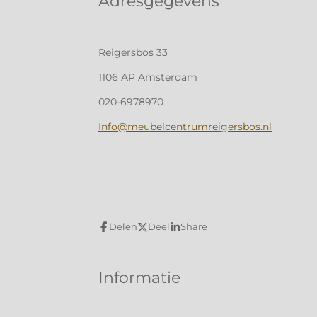
Adresgegevens
Reigersbos 33
1106 AP Amsterdam
020-6978970
Info@meubelcentrumreigersbos.nl
Delen
Deel
Share
Informatie