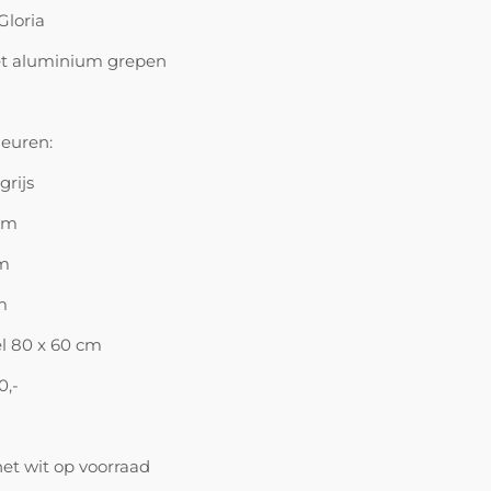
Gloria
et aluminium grepen
leuren:
grijs
cm
cm
m
l 80 x 60 cm
0,-
et wit op voorraad