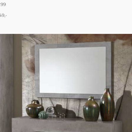
299
49,-