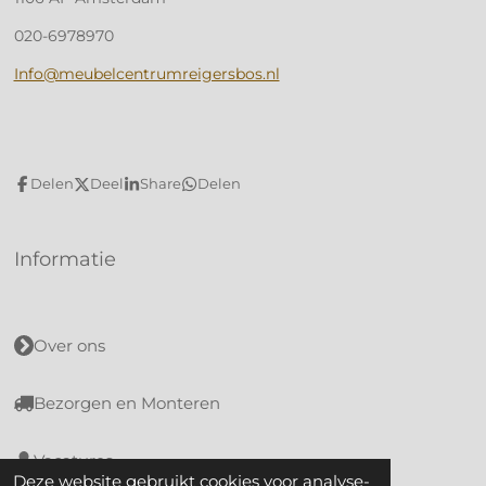
020-6978970
Info@meubelcentrumreigersbos.nl
Delen
Deel
Share
Delen
Informatie
Over ons
Bezorgen en Monteren
Vacatures
Deze website gebruikt cookies voor analyse-