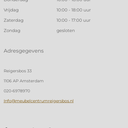
Vrijdag
10:00 - 18:00 uur
Zaterdag
10:00 - 17:00 uur
Zondag
gesloten
Adresgegevens
Reigersbos 33
1106 AP Amsterdam
020-6978970
Info@meubelcentrumreigersbos.nl