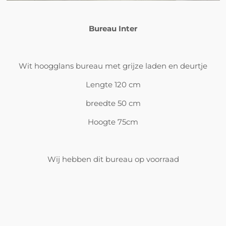
Bureau Inter
Wit hoogglans bureau met grijze laden en deurtje
Lengte 120 cm
breedte 50 cm
Hoogte 75cm
Wij hebben dit bureau op voorraad