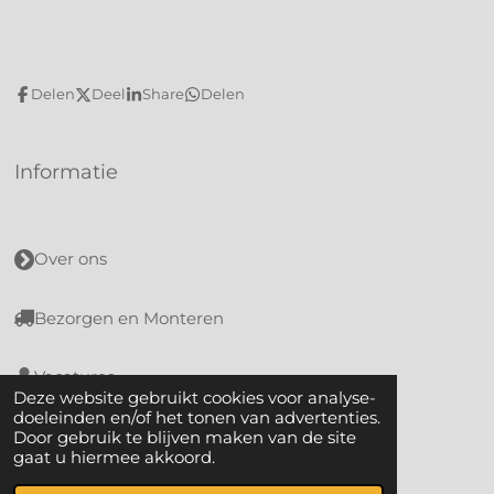
Delen
Deel
Share
Delen
Informatie
Over ons
Bezorgen en Monteren
Vacatures
Deze website gebruikt cookies voor analyse-
doeleinden en/of het tonen van advertenties.
Algemene voorwaarden
Door gebruik te blijven maken van de site
gaat u hiermee akkoord.
© 2021 - 2026 Meubelcentrum Reigersbos
Powered by
JouwWeb