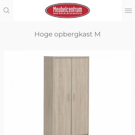
Ga
direct
naar
de
hoofdinhoud
Hoge opbergkast M