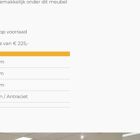
gemakkelijk onder dit meubel
 op voorraad
s van € 225,-
cm
cm
cm
n / Antraciet