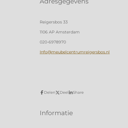
Adresgegevens
Reigersbos 33
1106 AP Amsterdam
020-6978970
Info@meubelcentrumreigersbos.nl
Delen
Deel
Share
Informatie