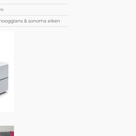
cm
hoogglans & sonoma eiken