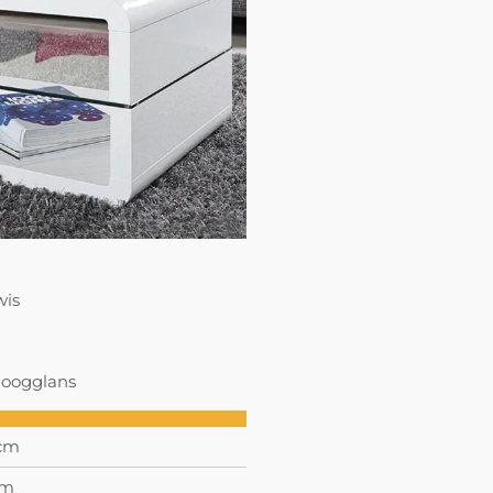
wis
hoogglans
 cm
cm