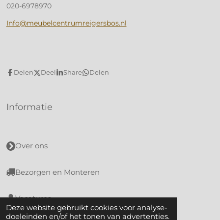
020-6978970
Info@meubelcentrumreigersbos.nl
Delen
Deel
Share
Delen
Informatie
Over ons
Bezorgen en Monteren
Vacatures
Deze website gebruikt cookies voor analyse-
doeleinden en/of het tonen van advertenties.